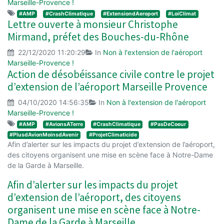
Marseille-Provence !
#AMP
#CrashClimatique
#ExtensiondAeroport
#LoiClimat
Lettre ouverte à monsieur Christophe
Mirmand, préfet des Bouches-du-Rhône
22/12/2020 11:20:29
In
Non à l'extension de l'aéroport
Marseille-Provence !
Action de désobéissance civile contre le projet
d’extension de l’aéroport Marseille Provence
04/10/2020 14:56:35
In
Non à l'extension de l'aéroport
Marseille-Provence !
#AMP
#AvionsATerre
#CrashClimatique
#PasDeCoeur
#PlusdAvionMoinsdAvenir
#ProjetClimaticide
Afin d’alerter sur les impacts du projet d’extension de l’aéroport,
des citoyens organisent une mise en scène face à Notre-Dame
de la Garde à Marseille.
Afin d’alerter sur les impacts du projet
d’extension de l’aéroport, des citoyens
organisent une mise en scène face à Notre-
Dame de la Garde à Marseille