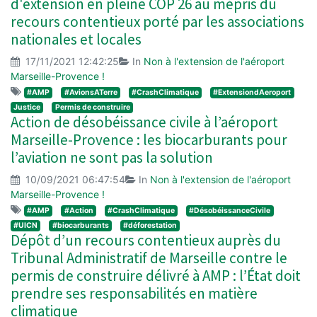
d'extension en pleine COP 26 au mépris du
recours contentieux porté par les associations
nationales et locales
17/11/2021 12:42:25
In
Non à l'extension de l'aéroport
Marseille-Provence !
#AMP
#AvionsATerre
#CrashClimatique
#ExtensiondAeroport
Justice
Permis de construire
Action de désobéissance civile à l’aéroport
Marseille-Provence : les biocarburants pour
l’aviation ne sont pas la solution
10/09/2021 06:47:54
In
Non à l'extension de l'aéroport
Marseille-Provence !
#AMP
#Action
#CrashClimatique
#DésobéissanceCivile
#UICN
#biocarburants
#déforestation
Dépôt d’un recours contentieux auprès du
Tribunal Administratif de Marseille contre le
permis de construire délivré à AMP : l’État doit
prendre ses responsabilités en matière
climatique