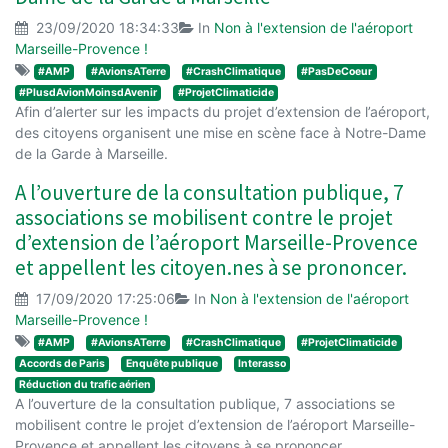
23/09/2020 18:34:33
In
Non à l'extension de l'aéroport
Marseille-Provence !
#AMP
#AvionsATerre
#CrashClimatique
#PasDeCoeur
#PlusdAvionMoinsdAvenir
#ProjetClimaticide
Afin d’alerter sur les impacts du projet d’extension de l’aéroport,
des citoyens organisent une mise en scène face à Notre-Dame
de la Garde à Marseille.
A l’ouverture de la consultation publique, 7
associations se mobilisent contre le projet
d’extension de l’aéroport Marseille-Provence
et appellent les citoyen.nes à se prononcer.
17/09/2020 17:25:06
In
Non à l'extension de l'aéroport
Marseille-Provence !
#AMP
#AvionsATerre
#CrashClimatique
#ProjetClimaticide
Accords de Paris
Enquête publique
Interasso
Réduction du trafic aérien
A l’ouverture de la consultation publique, 7 associations se
mobilisent contre le projet d’extension de l’aéroport Marseille-
Provence et appellent les citoyens à se prononcer.