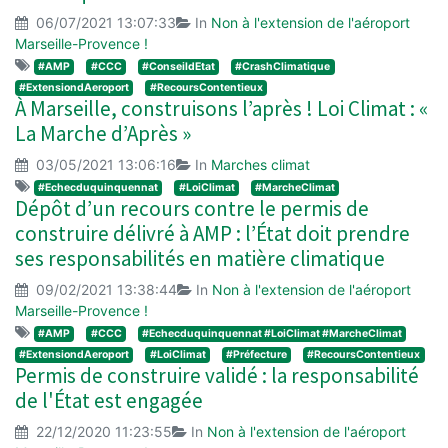
06/07/2021 13:07:33
In
Non à l'extension de l'aéroport
Marseille-Provence !
#AMP
#CCC
#ConseildEtat
#CrashClimatique
#ExtensiondAeroport
#RecoursContentieux
À Marseille, construisons l’après ! Loi Climat : «
La Marche d’Après »
03/05/2021 13:06:16
In
Marches climat
#Echecduquinquennat
#LoiClimat
#MarcheClimat
Dépôt d’un recours contre le permis de
construire délivré à AMP : l’État doit prendre
ses responsabilités en matière climatique
09/02/2021 13:38:44
In
Non à l'extension de l'aéroport
Marseille-Provence !
#AMP
#CCC
#Echecduquinquennat #LoiClimat #MarcheClimat
#ExtensiondAeroport
#LoiClimat
#Préfecture
#RecoursContentieux
Permis de construire validé : la responsabilité
de l'État est engagée
22/12/2020 11:23:55
In
Non à l'extension de l'aéroport