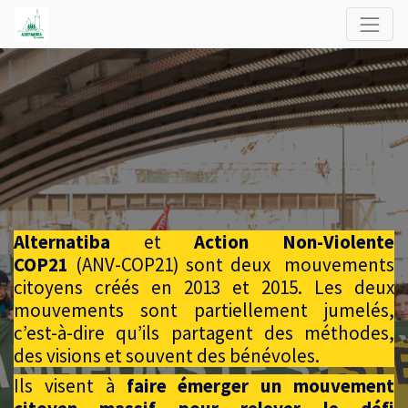
Alternatiba
et
Action Non-Violente
COP21
(ANV-COP21) sont deux mouvements
citoyens créés en 2013 et 2015. Les deux
mouvements sont partiellement jumelés,
c’est-à-dire qu’ils partagent des méthodes,
des visions et souvent des bénévoles.
Ils visent à
faire émerger un mouvement