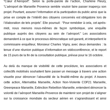
“Cœur d’Aéroport”. Selon la porte-parole de l’action, Charlène Fleury,
“L’aéroport de Marseille Provence semble vouloir faire passer inaperçu son
projet. Pourtant, assurer l’information et la participation du public ainsi que la
prise en compte de l’intérêt des citoyens concernés est obligatoire lors de
l’élaboration de tels projets”. Elle poursuit : “Pour remédier à cela, cet après-
midi, nous menons nous-mêmes de façon symbolique, une enquête
publique auprès des citoyens au sein de l’aéroport.” Les associations
demandent à ce que le processus démocratique soit garanti, et interpellent le
commissaire enquêteur, Monsieur Charles Vigny, avec deux demandes : la
tenue d’une réunion publique d’information en vidéoconférence, et le report
de 15 jours de la fin de la consultation publique, prévue pour le 16 octobre.
Au delà du manque de visibilité de cette procédure, les associations et
collectifs mobilisés souhaitent faire passer un message à travers une action
visuelle pour dénoncer l’absurdité de la finalité-même du projet. A travers
cette action, Alternatiba Marseille, Action Non-Violente COP21 Marseille,
Greenpeace Marseille, Extinction Rebellion Marseille, entendent dénoncer la
volonté de l’aéroport Marseille-Provence de maintenir son projet de s’aligner
sur la croissance mondiale du secteur aérien en s’agrandissant et ainsi
permettre davantage de trafic passager. A terme, la seconde phase du projet
prévoit la construction d’une nouvelle jetée d’embarquement pour les vols