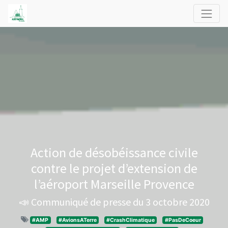
Action de désobéissance civile
contre le projet d’extension de
l’aéroport Marseille Provence
📣 Communiqué de presse du 3 octobre 2020
#AMP
#AvionsATerre
#CrashClimatique
#PasDeCoeur